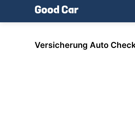
Skip
Good Car
to
content
Versicherung Auto Check