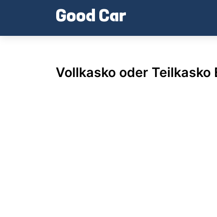
Skip
Good Car
to
content
Vollkasko oder Teilkasko