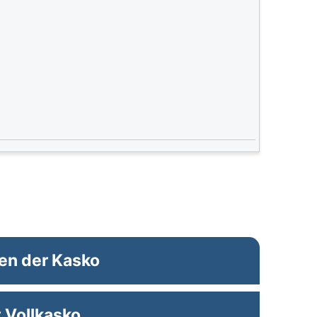
en der Kasko
 Vollkasko