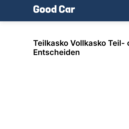
Skip
Good Car
to
content
Teilkasko Vollkasko Teil-
Entscheiden