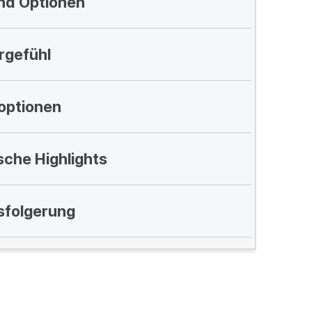
nd Optionen
rgefühl
optionen
sche Highlights
sfolgerung