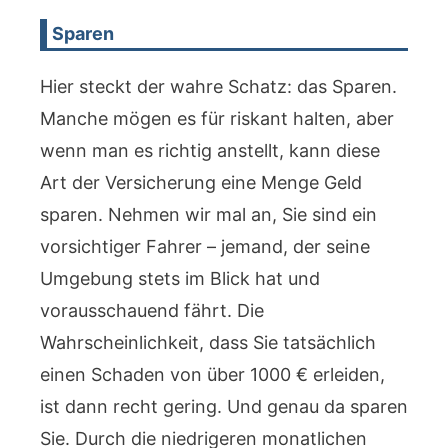
Sparen
Hier steckt der wahre Schatz: das Sparen.
Manche mögen es für riskant halten, aber
wenn man es richtig anstellt, kann diese
Art der Versicherung eine Menge Geld
sparen. Nehmen wir mal an, Sie sind ein
vorsichtiger Fahrer – jemand, der seine
Umgebung stets im Blick hat und
vorausschauend fährt. Die
Wahrscheinlichkeit, dass Sie tatsächlich
einen Schaden von über 1000 € erleiden,
ist dann recht gering. Und genau da sparen
Sie. Durch die niedrigeren monatlichen