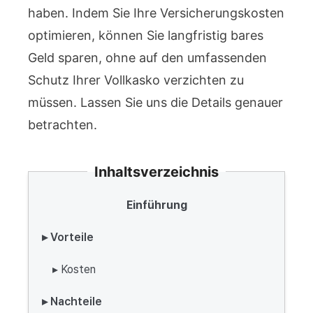
haben. Indem Sie Ihre Versicherungskosten
optimieren, können Sie langfristig bares
Geld sparen, ohne auf den umfassenden
Schutz Ihrer Vollkasko verzichten zu
müssen. Lassen Sie uns die Details genauer
betrachten.
Inhaltsverzeichnis
Einführung
▸ Vorteile
▸ Kosten
▸ Nachteile