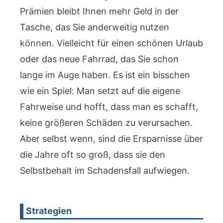
Prämien bleibt Ihnen mehr Geld in der
Tasche, das Sie anderweitig nutzen
können. Vielleicht für einen schönen Urlaub
oder das neue Fahrrad, das Sie schon
lange im Auge haben. Es ist ein bisschen
wie ein Spiel: Man setzt auf die eigene
Fahrweise und hofft, dass man es schafft,
keine größeren Schäden zu verursachen.
Aber selbst wenn, sind die Ersparnisse über
die Jahre oft so groß, dass sie den
Selbstbehalt im Schadensfall aufwiegen.
Strategien