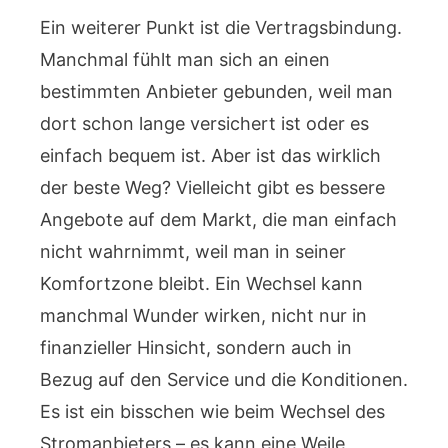
Ein weiterer Punkt ist die Vertragsbindung.
Manchmal fühlt man sich an einen
bestimmten Anbieter gebunden, weil man
dort schon lange versichert ist oder es
einfach bequem ist. Aber ist das wirklich
der beste Weg? Vielleicht gibt es bessere
Angebote auf dem Markt, die man einfach
nicht wahrnimmt, weil man in seiner
Komfortzone bleibt. Ein Wechsel kann
manchmal Wunder wirken, nicht nur in
finanzieller Hinsicht, sondern auch in
Bezug auf den Service und die Konditionen.
Es ist ein bisschen wie beim Wechsel des
Stromanbieters – es kann eine Weile