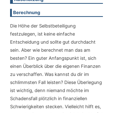
Berechnung
Die Höhe der Selbstbeteiligung
festzulegen, ist keine einfache
Entscheidung und sollte gut durchdacht
sein. Aber wie berechnet man das am
besten? Ein guter Anfangspunkt ist, sich
einen Überblick über die eigenen Finanzen
zu verschaffen. Was kannst du dir im
schlimmsten Fall leisten? Diese Überlegung
ist wichtig, denn niemand möchte im
Schadensfall plötzlich in finanziellen
Schwierigkeiten stecken. Vielleicht hilft es,