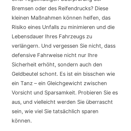
Bremsen oder des Reifendrucks? Diese
kleinen Maßnahmen können helfen, das
Risiko eines Unfalls zu minimieren und die
Lebensdauer Ihres Fahrzeugs zu
verlängern. Und vergessen Sie nicht, dass
defensive Fahrweise nicht nur Ihre
Sicherheit erhöht, sondern auch den
Geldbeutel schont. Es ist ein bisschen wie
ein Tanz – ein Gleichgewicht zwischen
Vorsicht und Sparsamkeit. Probieren Sie es
aus, und vielleicht werden Sie überrascht
sein, wie viel Sie tatsächlich sparen
können.