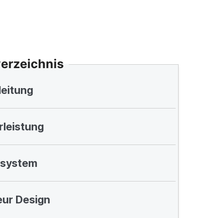
verzeichnis
leitung
leistung
lsystem
eur Design