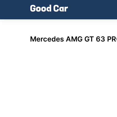
Skip
Good Car
to
content
Mercedes AMG GT 63 PR