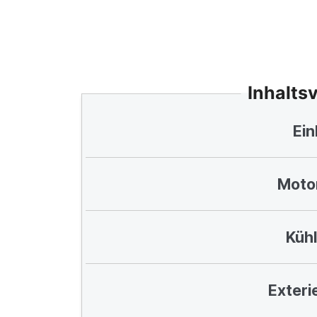
Inhalts
Ein
Motor
Küh
Exteri