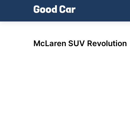
Skip
Good Car
to
content
McLaren SUV Revolution