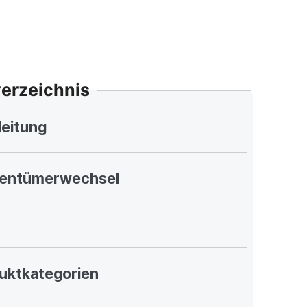
verzeichnis
leitung
gentümerwechsel
uktkategorien