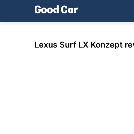
Skip
Good Car
to
content
Lexus Surf LX Konzept r