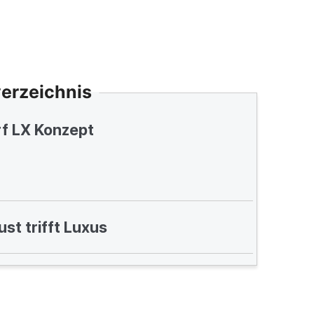
verzeichnis
f LX Konzept
st trifft Luxus