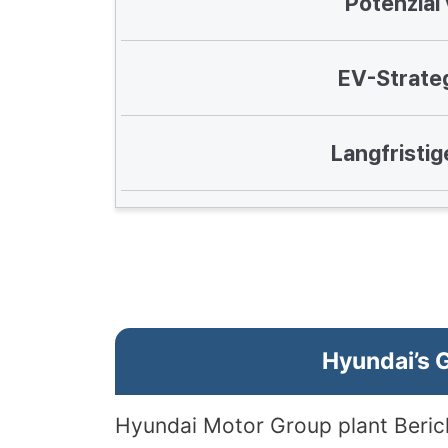
Potenzial
EV-Strateg
Langfristi
Hyundai’s G
Hyundai Motor Group plant Beric