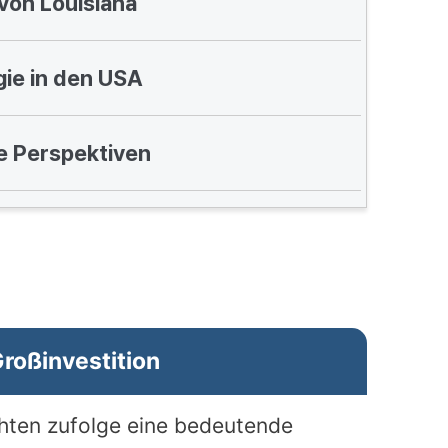
 von Louisiana
ie in den USA
ge Perspektiven
roßinvestition
hten zufolge eine bedeutende