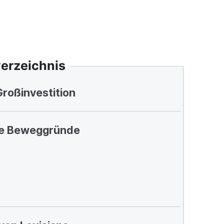
verzeichnis
Großinvestition
he Beweggründe