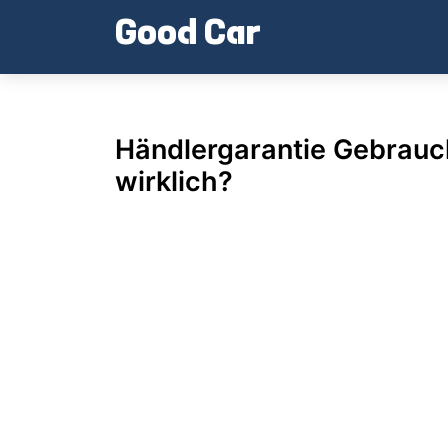
Skip
Good Car
to
content
Händlergarantie Gebrauc
wirklich?