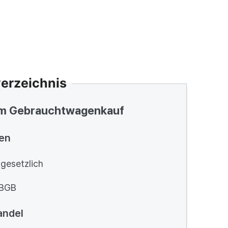
verzeichnis
im Gebrauchtwagenkauf
en
gesetzlich
 BGB
andel