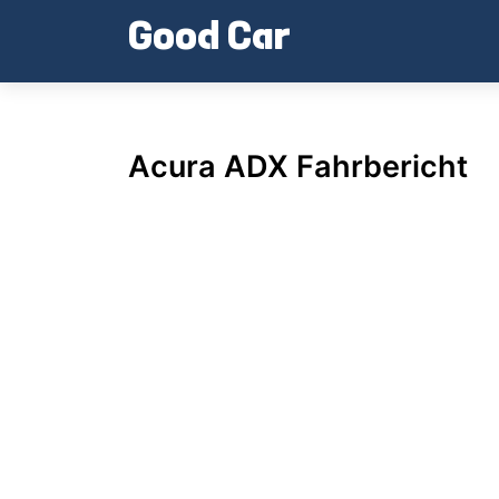
Skip
Good Car
to
content
Acura ADX Fahrbericht