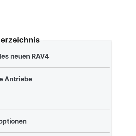
verzeichnis
des neuen RAV4
e Antriebe
optionen