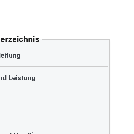
verzeichnis
leitung
nd Leistung