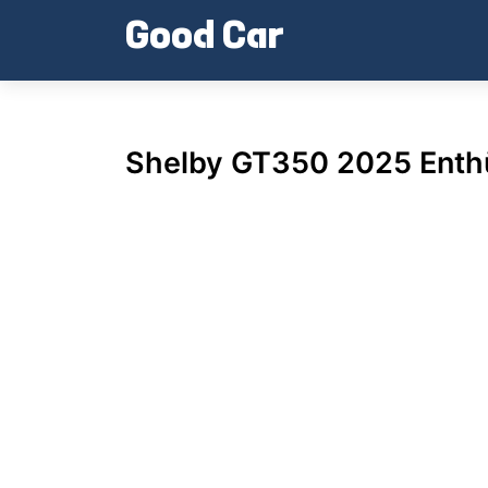
Skip
Good Car
to
content
Shelby GT350 2025 Enth