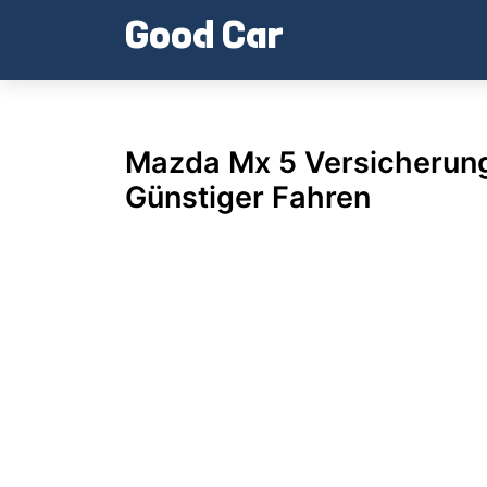
Skip
Good Car
to
content
Mazda Mx 5 Versicherun
Günstiger Fahren