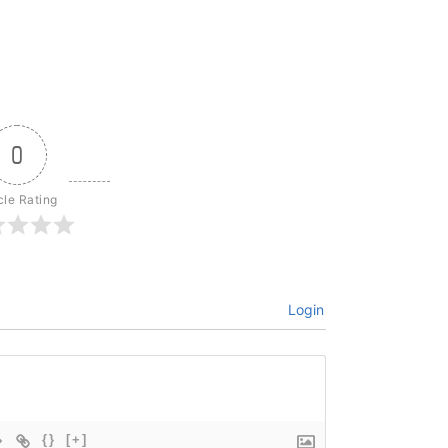
0
cle Rating
Login
{}
[+]