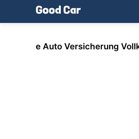
Skip
Good Car
to
content
e Auto Versicherung Voll