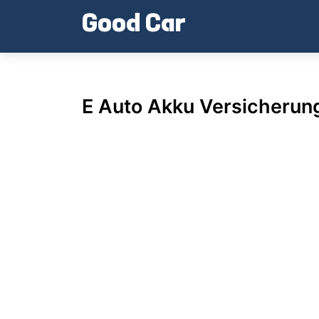
Skip
Good Car
to
content
E Auto Akku Versicherun