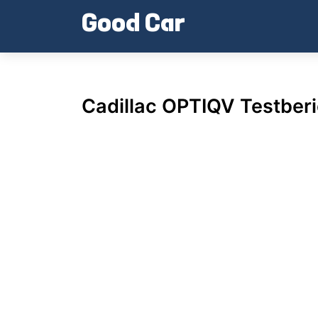
Skip
Good Car
to
content
Cadillac OPTIQV Testberi