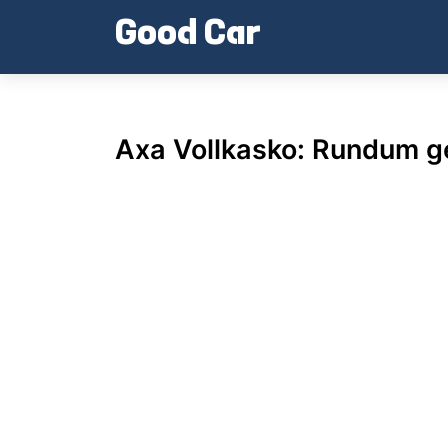
Skip
Good Car
to
content
Axa Vollkasko: Rundum ge