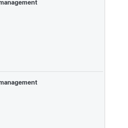
management
management